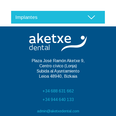
Implantes
Plaza José Ramón Aketxe 9,
Centro cívico (Lonja)
Subida al Ayuntamiento
Leioa 48940, Bizkaia
+34 688 631 662
+34 944 640 133
admin@aketxedental.com