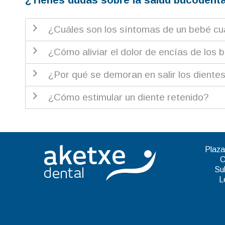
¿Cuáles son los síntomas de un bebé cuá
¿Cómo aliviar el dolor de encías de los 
¿Por qué se demoran en salir los diente
¿Cómo estimular un diente retenido?
Plaza
C
Su
L