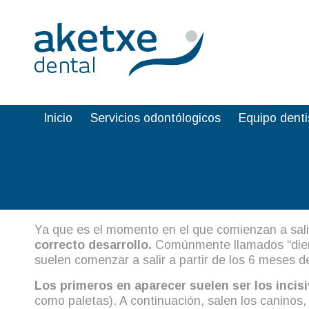
Bebé
Inicio
/
Servicios odontólogicos
/
Bebé
Bebé
Inicio
Servicios odontólogicos
Equipo denti
Primeros dientes de mi bebé, los diente
Ya que es el momento en el que comienzan a sali
correcto desarrollo.
Comúnmente llamados “dient
suelen comenzar a salir a partir de los 6 meses 
Los primeros en aparecer suelen ser los incisi
como paletas). A continuación, salen los caninos,