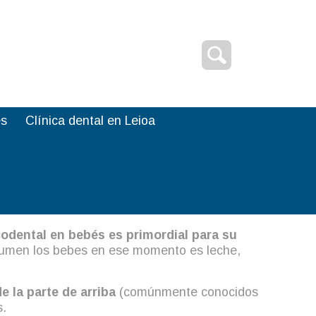
L
es
Clínica dental en Leioa
PEDIR CITA
dental en bebés es primordial para su
sumen los bebes en ese momento es leche,
e la parte de arriba
(comúnmente conocidos
s.