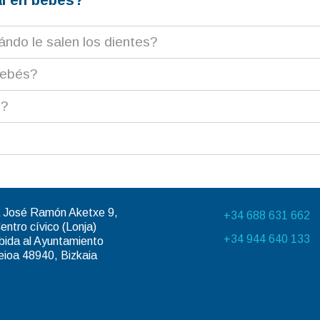
ndo le salen los dientes?
bebés?
s?
 José Ramón Aketxe 9,
+34 688 631 662
entro cívico (Lonja)
+34 944 640 133
bida al Ayuntamiento
eioa 48940, Bizkaia