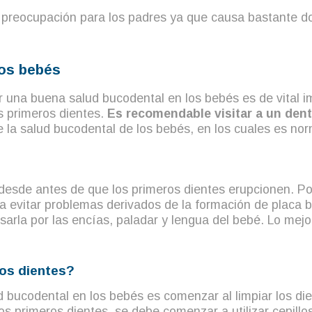
e preocupación para los padres ya que causa bastante do
los bebés
a buena salud bucodental en los bebés es de vital imp
s primeros dientes.
Es recomendable visitar a un dent
 la salud bucodental de los bebés, en los cuales es no
 desde antes de que los primeros dientes erupcionen. Por
 evitar problemas derivados de la formación de placa ba
rla por las encías, paladar y lengua del bebé. Lo mejor
los dientes?
d bucodental en los bebés es comenzar al limpiar los d
 primeros dientes, se debe comenzar a utilizar cepillo