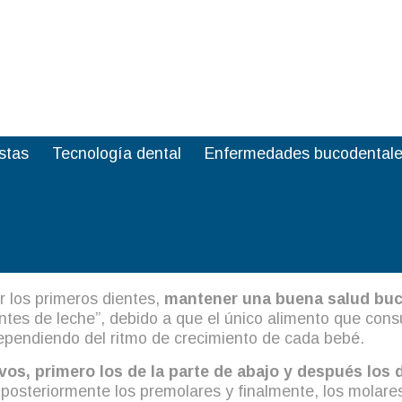
stas
Tecnología dental
Enfermedades bucodental
s de leche
r los primeros dientes,
mantener una buena salud buco
es de leche”, debido a que el único alimento que con
dependiendo del ritmo de crecimiento de cada bebé.
vos, primero los de la parte de abajo y después los d
 posteriormente los premolares y finalmente, los molare