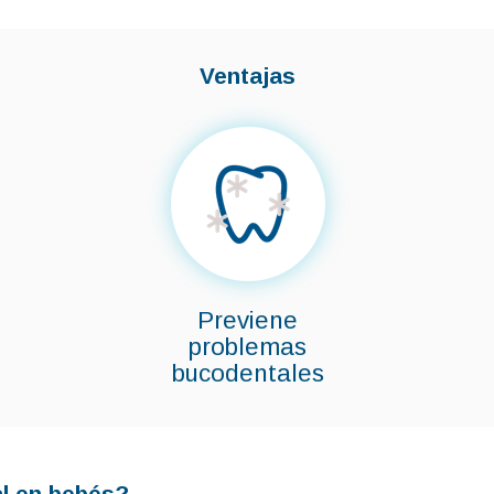
Ventajas
Previene
problemas
bucodentales
al en bebés?