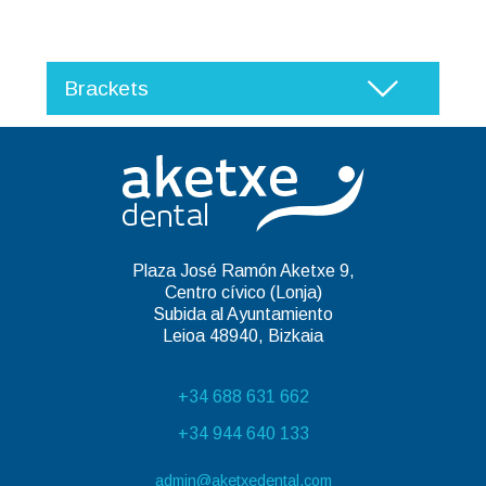
Brackets
Plaza José Ramón Aketxe 9,
Centro cívico (Lonja)
Subida al Ayuntamiento
Leioa 48940, Bizkaia
+34 688 631 662
+34 944 640 133
admin@aketxedental.com